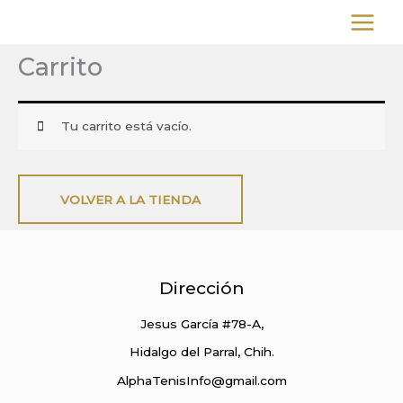
Ir
al
contenido
Carrito
Tu carrito está vacío.
VOLVER A LA TIENDA
Dirección
Jesus García #78-A,
Hidalgo del Parral, Chih.
AlphaTenisInfo@gmail.com