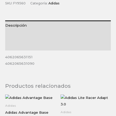
Flow
SKU:
FY9560
Categoría:
Adidas
NXT
cantidad
Descripción
Información adicional
Valoraciones (0)
4062065631151
4062065631090
Productos relacionados
Adidas
Adidas Advantage Base
Adidas