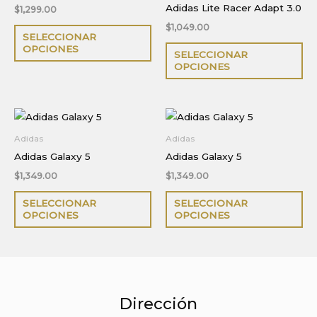
Adidas Lite Racer Adapt 3.0
$
1,299.00
$
1,049.00
Este
SELECCIONAR
producto
Es
OPCIONES
SELECCIONAR
tiene
pr
OPCIONES
múltiples
ti
variantes.
múl
Las
var
opciones
La
Adidas
Adidas
se
op
Adidas Galaxy 5
Adidas Galaxy 5
pueden
se
$
1,349.00
$
1,349.00
elegir
pu
Este
Es
SELECCIONAR
SELECCIONAR
en
ele
producto
pr
OPCIONES
OPCIONES
la
en
tiene
ti
página
la
múltiples
múl
de
pá
variantes.
var
producto
de
Las
La
pr
Dirección
opciones
op