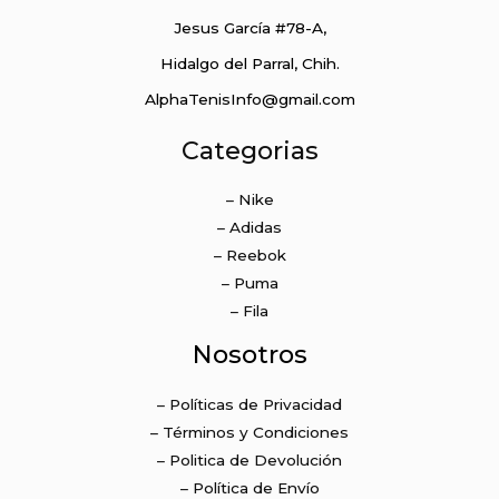
se
se
Jesus García #78-A,
pueden
pu
elegir
ele
Hidalgo del Parral, Chih.
en
en
AlphaTenisInfo@gmail.com
la
la
página
pá
Categorias
de
de
producto
pr
– Nike
– Adidas
– Reebok
– Puma
– Fila
Nosotros
– Políticas de Privacidad
– Términos y Condiciones
– Politica de Devolución
– Política de Envío